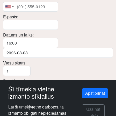
E-pasts:
Datums un laiks:
Viesu skaits:
Papildus informācija:
Šī tīmekļa vietne
Apstiprināt
izmanto sīkfailus
Lai šī tīmekļvietne darbotos, tā
Rezervēt
Uzzināt
izmanto obligāti nepieciešamās
vairāk